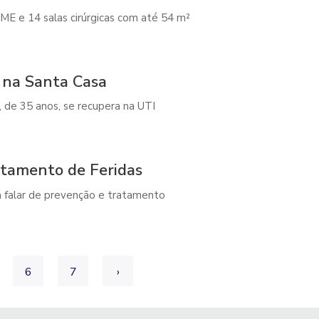
ME e 14 salas cirúrgicas com até 54 m²
o na Santa Casa
, de 35 anos, se recupera na UTI
atamento de Feridas
a falar de prevenção e tratamento
6
7
›