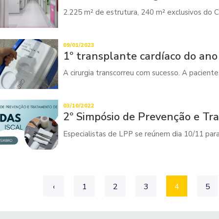
2.225 m² de estrutura, 240 m² exclusivos do C
09/01/2023
1º transplante cardíaco do an
A cirurgia transcorreu com sucesso. A paciente
03/10/2022
2º Simpósio de Prevenção e Tr
Especialistas de LPP se reúnem dia 10/11 par
‹
1
2
3
4
5