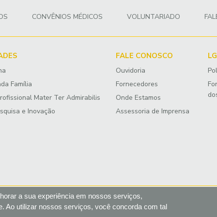
OS
CONVÊNIOS MÉDICOS
VOLUNTARIADO
FA
DADES
FALE CONOSCO
L
na
Ouvidoria
Pol
ada Família
Fornecedores
Fo
dos
ofissional Mater Ter Admirabilis
Onde Estamos
esquisa e Inovação
Assessoria de Imprensa
horar a sua experiência em nossos serviços,
. Ao utilizar nossos serviços, você concorda com tal