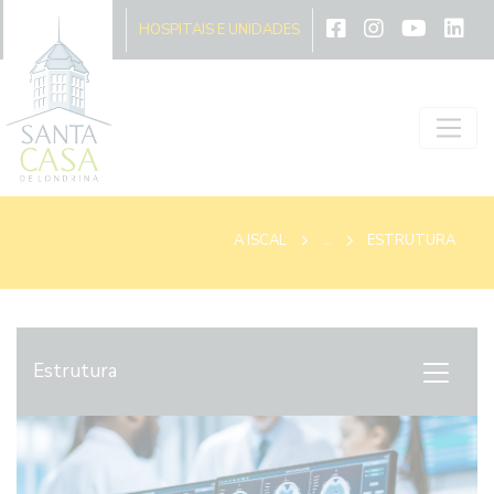
A ISCAL
HOSPITAIS E UNIDADES
A ISCAL
...
ESTRUTURA
Estrutura