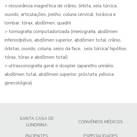
> ressonância magnética de crânio, órbita, sela túrcica,
ouvido, articulações, joelho, coluna cervical, torácica e
lombar, tórax, abdômen, quadril
> tomografia computadorizada (mielografia, abdômen
inferior/pélvis, abdômen superior, abdômen total, crânio,
órbitas, ouvido, coluna, seios da face, sela túrcica/ hipófise,
tórax, tórax e abdômen total)
> ultrassonografia geral e doopler (aparelho urinário,
abdômen total, abdômen superior, próstata, pélvica
ginecológica)
SANTA CASA DE
CONVÊNIOS MÉDICOS
LONDRINA
PACIENTES
ESPECIALIDADES