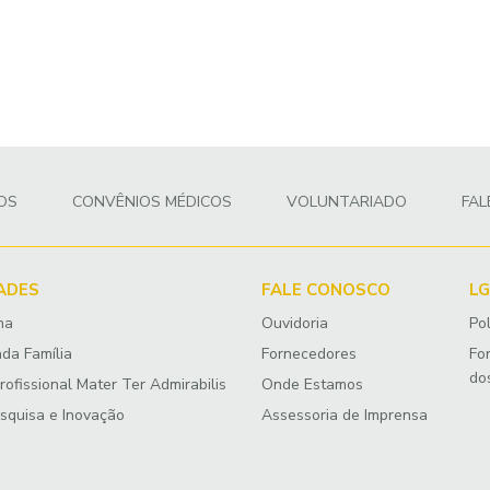
OS
CONVÊNIOS MÉDICOS
VOLUNTARIADO
FA
DADES
FALE CONOSCO
L
na
Ouvidoria
Pol
ada Família
Fornecedores
Fo
dos
ofissional Mater Ter Admirabilis
Onde Estamos
esquisa e Inovação
Assessoria de Imprensa