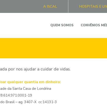
A ISCAL
HOSPITAIS E U
QUEM SOMOS
CONVÊNIOS MÉ
ada por nos ajudar a cuidar de vidas.
doar qualquer quantia em dinheiro:
ade da Santa Casa de Londrina
78.614.971.0001-19
do Brasil – ag. 3407-X cc:14131-3