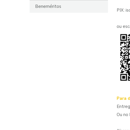
Beneméritos
PIX: i
ou esc
Para 
Entre
Ou no