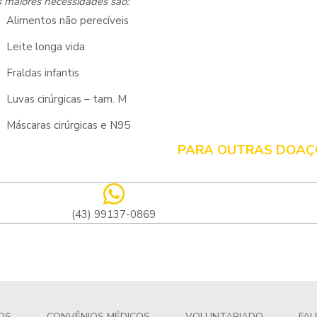
 maiores necessidades são:
Alimentos não perecíveis
Leite longa vida
Fraldas infantis
Luvas cirúrgicas – tam. M
Máscaras cirúrgicas e N95
PARA OUTRAS DOAÇ
(43) 99137-0869
OS
CONVÊNIOS MÉDICOS
VOLUNTARIADO
FA